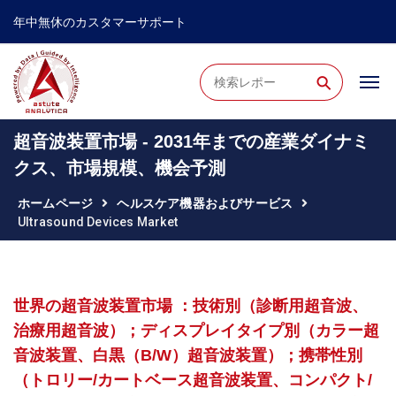
年中無休のカスタマーサポート
⚲
超音波装置市場 - 2031年までの産業ダイナミ
クス、市場規模、機会予測
ホームページ
ヘルスケア機器およびサービス
Ultrasound Devices Market
世界の超音波装置市場 ：技術別（診断用超音波、
治療用超音波）；ディスプレイタイプ別（カラー超
音波装置、白黒（B/W）超音波装置）；携帯性別
（トロリー/カートベース超音波装置、コンパクト/