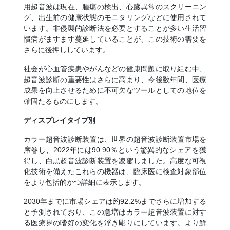
用超音波は現在、腫瘍の検出、心臓異常のスクリーニン
グ、出生前の健康状態のモニタリングなどに使用されて
います。非侵襲的診断法を必要とすることが多い生活習
慣病がますます蔓延していることが、この技術の需要を
さらに後押ししています。
社会が心血管疾患やがんなどの健康問題に取り組む中、
超音波診断の重要性はさらに高まり、今後数年間、医療
成果を向上させるために不可欠なツールとしての地位を
確固たるものにします。
ディスプレイタイプ別
カラー超音波診断装置は、世界の超音波診断装置市場を
席巻し、2022年には90.90％という驚異的なシェアを獲
得し、白黒超音波診断装置を凌駕しました。高度な可視
化技術を備えたこれらの機器は、臨床医に検査対象部位
をより包括的かつ詳細に表示します。
2030年までに市場シェアは約92.2%までさらに増加する
と予測されており、この急増はカラー超音波装置に対す
る医療界の嗜好の変化を浮き彫りにしています。より鮮