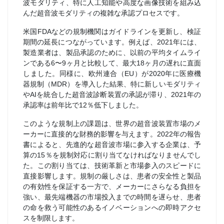
波モダリティ、特に人工知能や高度な画像技術を組み込
んだ超音波モダリティの複雑な承認プロセスです。
米国FDAなどの規制機関はガイドラインを更新し、検証
期間の延長につながっています。例えば、2021年には、
製造業者は、製品承認のために、以前の平均タイムライ
ンである6〜9ヶ月と比較して、最大18ヶ月の遅れに直面
しました。同様に、欧州連合（EU）が2020年に医療機
器規制（MDR）を導入した結果、特に新しいモダリティ
やAIを統合した超音波診断装置の承認が滞り、2021年の
承認率は前年比で12％低下しました。
このような規制上の課題は、世界の超音波装置市場のメ
ーカーに直接的な財務的影響を与えます。2022年の報告
書によると、先進的な超音波市場に参入する企業は、予
算の15％を規制対応に割り当てなければなりませんでし
た。この割り当ては、技術革新と市場参入のスピードに
直接影響します。規制の厳しさは、患者の安全性と製品
の有効性を保証する一方で、メーカーにさらなる負担を
強い、最先端機器の市場投入までの時間を遅らせ、患者
の命を救う可能性のあるイノベーションへの即時アクセ
スを制限します。