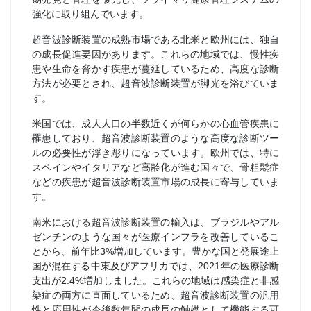
強化に取り組んでいます。
超音波診断装置の成熟市場である北米と欧州には、独自
の成長促進要因があります。これらの地域では、慢性疾
患や生命を脅かす疾患が蔓延しているため、高度な診断
方法が必要とされ、超音波診断装置が脚光を浴びていま
す。
米国では、成人人口の半数近くが何らかの心血管疾患に
罹患しており、超音波診断装置のような高度な診断ツー
ルの必要性が浮き彫りになっています。欧州では、特に
スペインやイタリアなど高齢化が進む国々で、骨粗鬆症
などの疾患が超音波診断装置市場の成長に寄与していま
す。
南米における超音波診断装置の輸入は、ブラジルやアル
ゼンチンのような国々が医療インフラを改善しているこ
とから、前年比3%増加しています。豊かな国と発展途上
国が混在する中東及びアフリカでは、2021年の医療診断
支出が2.4%増加しました。これらの地域は感染症と非感
染症の両方に直面しているため、超音波診断装置の汎用
性と応用性が今後数年間の成長の触媒として機能する可