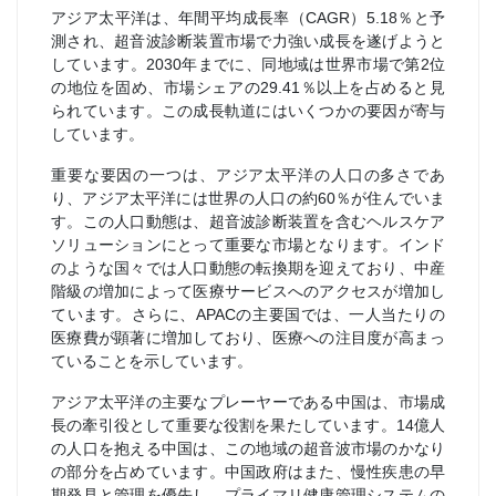
アジア太平洋は、年間平均成長率（CAGR）5.18％と予
測され、超音波診断装置市場で力強い成長を遂げようと
しています。2030年までに、同地域は世界市場で第2位
の地位を固め、市場シェアの29.41％以上を占めると見
られています。この成長軌道にはいくつかの要因が寄与
しています。
重要な要因の一つは、アジア太平洋の人口の多さであ
り、アジア太平洋には世界の人口の約60％が住んでいま
す。この人口動態は、超音波診断装置を含むヘルスケア
ソリューションにとって重要な市場となります。インド
のような国々では人口動態の転換期を迎えており、中産
階級の増加によって医療サービスへのアクセスが増加し
ています。さらに、APACの主要国では、一人当たりの
医療費が顕著に増加しており、医療への注目度が高まっ
ていることを示しています。
アジア太平洋の主要なプレーヤーである中国は、市場成
長の牽引役として重要な役割を果たしています。14億人
の人口を抱える中国は、この地域の超音波市場のかなり
の部分を占めています。中国政府はまた、慢性疾患の早
期発見と管理を優先し、プライマリ健康管理システムの