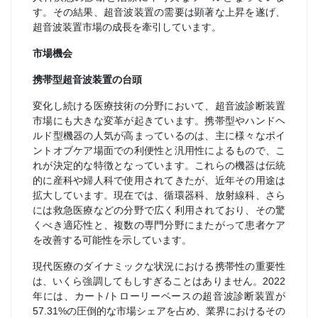
す。その結果、超音波装置の需要は顕著な上昇を遂げ、
超音波装置市場の成長を牽引しています。
市場機会
携帯型超音波装置の台頭
変化し続ける医療技術の分野において、超音波診断装置
市場にも大きな変革が起きています。携帯型やハンドヘ
ルド型機器の人気が高まっているのは、主に様々なポイ
ントオブケア場面での利便性と汎用性によるもので、こ
れが決定的な特徴となっています。これらの機器は伝統
的に産科や婦人科で使用されてきたが、近年その用途は
拡大しています。現在では、循環器科、放射線科、さら
には救急医療などの分野で広く利用されており、その驚
くべき適応性と、複数の専門分野にまたがって患者ケア
を改善する可能性を示しています。
現代医療のダイナミックな状況における携帯性の重要性
は、いくら強調してもしすぎることはありません。2022
年には、カート/トローリーベースの超音波診断装置が
57.31%の圧倒的な市場シェアを占め、業界におけるその