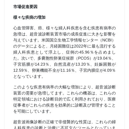
市場促進要因
様々な疾病の増加
心血管障害、癌、様々な婦人科疾患を含む疾患有病率の
急増は、超音波診断装置市場の成長促進に大きな影響を
与えています。米国国立生物工学情報センター（NCBI）
のデータによると、月経困難症は2022年に最も流行する
婦人科疾患として浮上し、症例の45.96％を占めまし
た。次いで、多嚢胞性卵巣症候群（PCOS）が19.04％、
子宮筋腫が14.23％、自然流産が13.20％、妊娠困難が
12.59％、卵巣機能不全が11.16％、子宮内膜症が4.09％
となっています。
このような疾患有病率の大幅な増加により、超音波診断
装置の需要が急増してます。これらの機器は、これらの
特定領域における診断目的で広く利用されており、医療
従事者がこれらの疾患を効果的に診断及び管理すること
を可能にしています。
超音波画像診断の正確で非侵襲的な性質は、これらの婦
人科疾患の診断と治療に不可欠なツールとなっていま