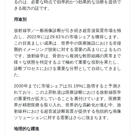
るのは、必要な時点で効率的かつ効果的な治療を提供で
きる能力の証です。
用途別
放射線学／一般画像診断が引き続き超音波装置市場を独
占し、2022年には29.63％の市場シェアを獲得します。
この目覚ましい成果は、世界中の医療施設における非侵
襲的イメージング技術に対する需要の高まりによるもの
です。放射線学は、骨折から複雑な軟部組織の異常まで
様々な状態を特定する上で極めて重要な役割を果たし、
診断プロセスにおける重要な分野として台頭してきまし
た。
2030年までに市場シェアは31.19%に急増すると予測さ
れており、この上昇軌道は医療診断における放射線医学
の重要性が拡大していることを裏付けています。医療業
界が精密医療を取り入れ、世界的な高齢化が進む中、放
射線科における超音波診断装置が提供する包括的な画像
ソリューションに対する需要はさらに強まちます。
地理的な躍進