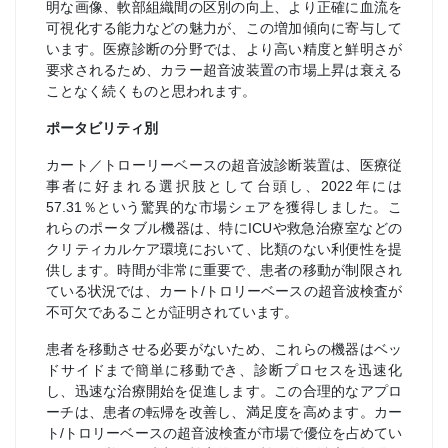
明な画像、軟部組織間の区別の向上、より正確に血流を
可視化する能力などの魅力が、この増加傾向に寄与して
います。医療診断の分野では、より高い精度と鮮明さが
要求されるため、カラー超音波装置の市場上昇は衰える
ことなく続くものと思われます。
ポータビリティ別
カート／トローリーベースの超音波診断装置は、医療従
事者に好まれる選択肢として台頭し、2022年には
57.31％という驚異的な市場シェアを獲得しました。こ
れらのポータブル機器は、特にICUや救急治療室などの
クリティカルケア環境において、比類のない利便性を提
供します。時間が非常に重要で、患者の移動が制限され
ている状況では、カート/トロリーベースの超音波検査が
不可欠であることが証明されています。
患者を移動させる必要がないため、これらの機器はベッ
ドサイドまで簡単に移動でき、診断プロセスを迅速化
し、迅速な治療開始を促進します。この合理的なアプロ
ーチは、患者の転帰を改善し、満足度を高めます。カー
ト/トロリーベースの超音波検査が市場で優位を占めてい