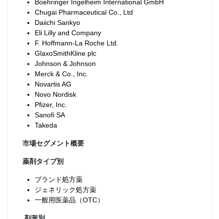
Boehringer Ingelheim International GmbH
Chugai Pharmaceutical Co., Ltd
Daiichi Sankyo
Eli Lilly and Company
F. Hoffmann-La Roche Ltd.
GlaxoSmithKline plc
Johnson & Johnson
Merck & Co., Inc.
Novartis AG
Novo Nordisk
Pfizer, Inc.
Sanofi SA
Takeda
市場セグメント概要
薬剤タイプ別
ブランド処方薬
ジェネリック処方薬
一般用医薬品（OTC）
剤形別