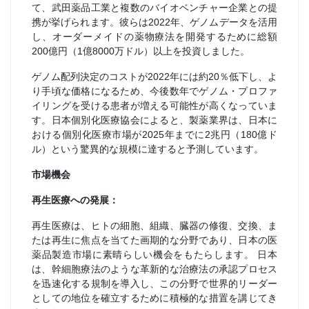
て、武田薬品工業と複数のバイオベンチャー企業との提
携が挙げられます。彼らは2022年、ゲノムデータを活用
し、オーダーメイドの薬物療法を開発するために総額
200億円（1億8000万ドル）以上を投資しました。
ゲノム配列決定のコストが2022年には約20％低下し、よ
り手頃な価格になるため、今後数年でゲノム・プロファ
イリングを受ける患者が増える可能性が高くなっていま
す。日本個別化医療協会によると、製薬業界は、日本に
おける個別化医療市場が2025年までに2兆円（180億ド
ル）という驚異的な規模に達すると予測しています。
市場機会
再生医療への発展：
再生医療は、ヒトの細胞、組織、臓器の修復、交換、ま
たは再生に焦点を当てた画期的な分野であり、日本の医
薬品製造市場に素晴らしい機会をもたらします。 日本
は、幹細胞療法のような革新的な治療法の承認プロセス
を迅速化する規制を導入し、この分野で世界的リーダー
としての地位を確立するために積極的な措置を講じてき