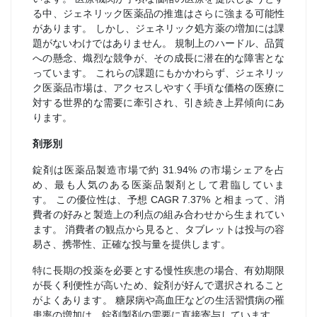
る中、ジェネリック医薬品の推進はさらに強まる可能性
があります。 しかし、ジェネリック処方薬の増加には課
題がないわけではありません。 規制上のハードル、品質
への懸念、熾烈な競争が、その成長に潜在的な障害とな
っています。 これらの課題にもかかわらず、ジェネリッ
ク医薬品市場は、アクセスしやすく手頃な価格の医療に
対する世界的な需要に牽引され、引き続き上昇傾向にあ
ります。
剤形別
錠剤は医薬品製造市場で約 31.94% の市場シェアを占
め、最も人気のある医薬品製剤として君臨していま
す。 この優位性は、予想 CAGR 7.37% と相まって、消
費者の好みと製造上の利点の組み合わせから生まれてい
ます。 消費者の観点から見ると、タブレットは投与の容
易さ、携帯性、正確な投与量を提供します。
特に長期の投薬を必要とする慢性疾患の場合、有効期限
が長く利便性が高いため、錠剤が好んで選択されること
がよくあります。 糖尿病や高血圧などの生活習慣病の罹
患率の増加は、錠剤製剤の需要に直接寄与しています。