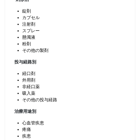
錠剤
カプセル
注射剤
スプレー
懸濁液
粉剤
その他の製剤
投与経路別
経口剤
外用剤
非経口薬
吸入薬
その他の投与経路
治療用途別
心血管疾患
疼痛
疾患