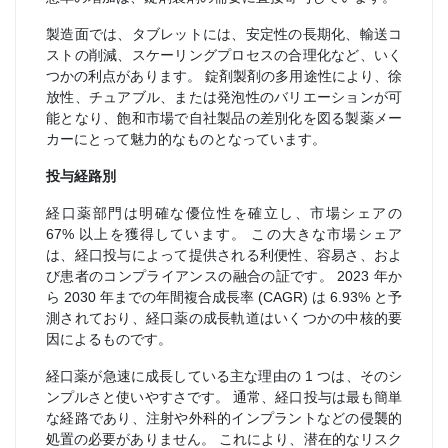
製造面では、タブレットには、安定性の長期化、輸送コ
ストの削減、スケーリングプロセスの合理化など、いく
つかの利点があります。 錠剤製剤の多用途性により、徐
放性、チュアブル、または発泡性のバリエーションが可
能となり、飽和市場で自社製品の差別化を図る製薬メー
カーにとって魅力的なものとなっています。
投与経路別
経口薬部門は明確な優位性を確立し、市場シェアの
67% 以上を獲得しています。 この大きな市場シェア
は、経口投与によって提供される利便性、容易さ、およ
び患者のコンプライアンスの融合の証です。 2023 年か
ら 2030 年までの年間複合成長率 (CAGR) は 6.93% と予
測されており、経口薬の成長軌道はいくつかの中核的要
因によるものです。
経口薬が急速に成長している主な理由の 1 つは、そのシ
ンプルさと使いやすさです。 通常、経口投与は最も簡単
な経路であり、注射や外科的インプラントなどの侵襲的
処置の必要がありません。 これにより、潜在的なリスク