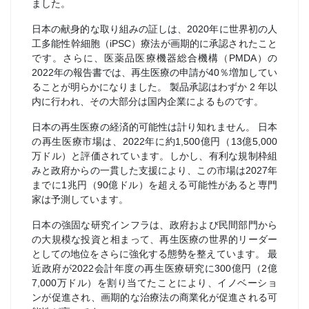
ました。
日本の献身的な取り組みの証しは、2020年に世界初の人
工多能性幹細胞（iPSC）療法が画期的に承認されたこと
です。さらに、医薬品医療機器総合機構（PMDA）の
2022年の報告書では、再生医療の申請が40％増加してい
ることが明らかになりました。 製品承認はわずか 2 年以
内に行われ、その大部分は国内企業によるものです。
日本の再生医療の経済的可能性は計り知れません。 日本
の再生医療市場は、2022年に約1,500億円（13億5,000
万ドル）と評価されています。しかし、有利な規制枠組
みと政府からの一貫した支援により、この市場は2027年
までに1兆円（90億ドル）を超える可能性があると専門
家は予測しています。
日本の強固な研究インフラは、政府および民間部門から
の大規模な投資と相まって、再生医療の世界的リーダー
としての地位をさらに強化する態勢を整えています。 最
近政府が2022会計年度の再生医療研究に300億円（2億
7,000万ドル）を割り当てたことにより、イノベーショ
ンが促進され、画期的な治療法の商業化が促進される可