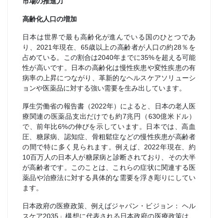
市場の推進力
高齢化人口の増加
日本は世界で最も高齢化が進んでいる国のひとつであ
り、2021年現在、65歳以上の高齢者が人口の約28％を
占めている。この割合は2040年までに35%を超える可能
性が高いです。日本の高齢化は慢性疾患や変性疾患の有
病率の上昇につながり、革新的なヘルスケアソリューシ
ョンや医薬品に対する強い需要を生み出しています。
厚生労働省の報告書（2022年）によると、日本の老人医
療関連の医薬品支出だけでも約7兆円（630億米ドル）
で、前年比6%の伸びを示しています。日本では、高血
圧、糖尿病、認知症、骨粗鬆症などの慢性疾患が高齢者
の間で特に多く見られます。例えば、2022年現在、約
10百万人の日本人が糖尿病と診断されており、その大半
が高齢者です。このことは、これらの症状に関連する医
薬品や治療法に対する具体的な需要を浮き彫りにしてい
ます。
日本政府の医療政策、例えばジャパン・ビジョン： ヘル
スケア2035」構想に代表される日本政府の医療政策は、