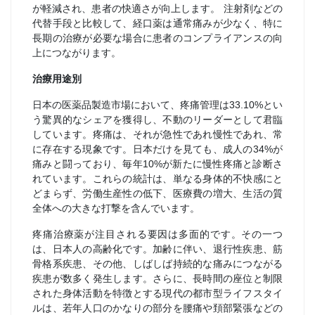
が軽減され、患者の快適さが向上します。 注射剤などの
代替手段と比較して、経口薬は通常痛みが少なく、特に
長期の治療が必要な場合に患者のコンプライアンスの向
上につながります。
治療用途別
日本の医薬品製造市場において、疼痛管理は33.10%とい
う驚異的なシェアを獲得し、不動のリーダーとして君臨
しています。疼痛は、それが急性であれ慢性であれ、常
に存在する現象です。日本だけを見ても、成人の34%が
痛みと闘っており、毎年10%が新たに慢性疼痛と診断さ
れています。これらの統計は、単なる身体的不快感にと
どまらず、労働生産性の低下、医療費の増大、生活の質
全体への大きな打撃を含んでいます。
疼痛治療薬が注目される要因は多面的です。その一つ
は、日本人の高齢化です。加齢に伴い、退行性疾患、筋
骨格系疾患、その他、しばしば持続的な痛みにつながる
疾患が数多く発生します。さらに、長時間の座位と制限
された身体活動を特徴とする現代の都市型ライフスタイ
ルは、若年人口のかなりの部分を腰痛や頚部緊張などの