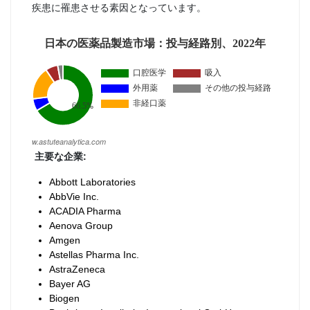
疾患に罹患させる素因となっています。
主要な企業:
Abbott Laboratories
AbbVie Inc.
ACADIA Pharma
Aenova Group
Amgen
Astellas Pharma Inc.
AstraZeneca
Bayer AG
Biogen