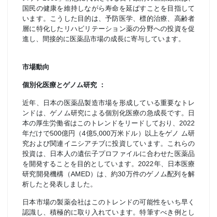
国民の健康を維持しながら寿命を延ばすことを目指して
います。こうした目的は、予防医学、標的治療、高齢者
層に特化したリハビリテーション薬の分野への投資を促
進し、間接的に医薬品市場の成長に寄与しています。
市場動向
個別化医療とゲノム研究 ：
近年、日本の医薬品製造市場を形成している重要なトレ
ンドは、ゲノム研究による個別化医療の急成長です。日
本の厚生労働省はこのトレンドをリードしており、2022
年だけで500億円（4億5,000万米ドル）以上をゲノ ム研
究および関連イニシアチブに投資しています。これらの
投資は、日本人の遺伝子プロファイルに合わせた医薬品
を開発することを目的としています。2022年、日本医療
研究開発機構（AMED）は、約30万件のゲノム配列を解
析したと発表しました。
日本市場の製薬会社はこのトレンドの可能性をいち早く
認識し、積極的に取り入れています。特筆すべき例とし