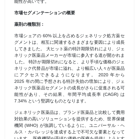
能性が高いです。
市場セグメンテーションの概要
薬剤の種類別：
市場シェアの 60% 以上を占めるジェネリック処方薬セ
グメントは、相互に関連するさまざまな要因により成長
してきました。 大ヒット薬の特許期限切れにより、ジェ
ネリック医薬品メーカーが市場に参入する道が開かれま
した。 特許が期限切れになると、より手頃な価格のジェ
ネリック代替品が市場に溢れ、より幅広い人々が医薬品
にアクセスできるようになります。 2020 年から
2025 年の間に予想される特許失効の増加により、ジェ
ネリック医薬品セグメントの成長がさらに促進される可
能性があり、その結果、年間平均成長率 (CAGR) は
7.34% という堅調なものとなります。
ジェネリック医薬品は、ブランド医薬品と比較して費用
対効果の高いソリューションを提供するため、世界保健
機関 (WHO) が強調しているように、ユニバーサル・ヘ
ルス・カバレッジを達成する上で不可欠な要素となって
います。 医療機関が手頃な価格の医療を提供しようとす