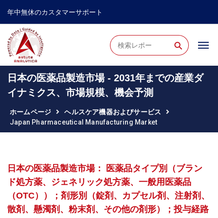
年中無休のカスタマーサポート
⚲
日本の医薬品製造市場 - 2031年までの産業ダ
イナミクス、市場規模、機会予測
ホームページ
ヘルスケア機器およびサービス
Japan Pharmaceutical Manufacturing Market
日本の医薬品製造市場： 医薬品タイプ別（ブラン
ド処方薬、ジェネリック処方薬、一般用医薬品
（OTC））；剤形別（錠剤、カプセル剤、注射剤、
散剤、懸濁剤、粉末剤、その他の剤形）；投与経路