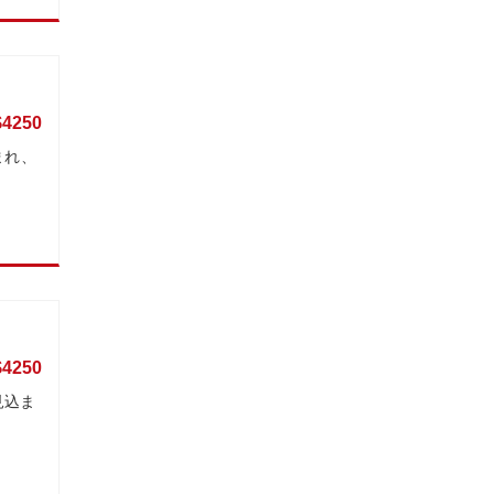
$4250
まれ、
$4250
見込ま