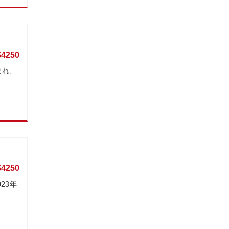
$4250
まれ、
$4250
23年