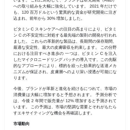
います。 これに対応して、ブランドは研究開発（R&D）
への取り組みを大幅に強化しています。 2021 年だけで
も、120 百万ドルという驚異的な資金が研究開発に注ぎ
込まれ、前年から 30% 増加しました。
ビタミン C スキンケアへの注目の高まりにより、ビタミ
ン C の不安定性に対処する最先端の製剤の開発が行われ
ました。 これらの革新的な製品は、長期間の保存期間、
最適な安定性、最大の皮膚吸収を約束します。 この分野
における注目すべき進歩の 一つは、ビタミン C を注入
したマイクロニードリング パッチの導入です。この先駆
的なアプローチにより、標的を絞った効果的な送達メカ
ニズムが保証され、皮膚層へのより深い浸透が可能にな
ります。
今後、ブランドが革新と進化を続けるにつれて、市場の
消費量は大幅に増加すると予想されます。 予測分析で
は、今後 2 年間で販売量が 12% 増加すると予測されて
います。 この予測は、市場の堅調な需要とそれがもたら
すエキサイティングな機会を再確認します。
市場動向