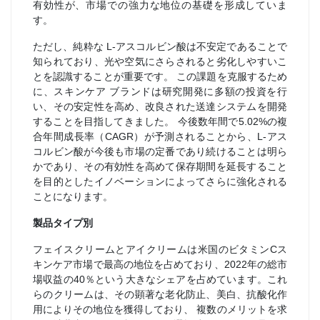
有効性が、市場での強力な地位の基礎を形成していま
す。
ただし、純粋な L-アスコルビン酸は不安定であることで
知られており、光や空気にさらされると劣化しやすいこ
とを認識することが重要です。 この課題を克服するため
に、スキンケア ブランドは研究開発に多額の投資を行
い、その安定性を高め、改良された送達システムを開発
することを目指してきました。 今後数年間で5.02%の複
合年間成長率（CAGR）が予測されることから、L-アス
コルビン酸が今後も市場の定番であり続けることは明ら
かであり、その有効性を高めて保存期間を延長すること
を目的としたイノベーションによってさらに強化される
ことになります。
製品タイプ別
フェイスクリームとアイクリームは米国のビタミンCス
キンケア市場で最高の地位を占めており、2022年の総市
場収益の40％という大きなシェアを占めています。これ
らのクリームは、その顕著な老化防止、美白、抗酸化作
用によりその地位を獲得しており、 複数のメリットを求