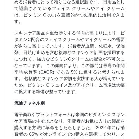
める消費者にとって頼りになる選択肢です。 日用品とし
て認識されているフェイス クリームやアイ クリーム
は、ビタミン C の力を直接的かつ効果的に活用できま
す。
スキンケア製品を重ね塗りする傾向の高まりにより、ビ
タミンC配合のフェイスクリームやアイクリームの需要
がさらに高まっています。 消費者が血清、化粧水、保湿
剤、日焼け止めを含む複雑なスキンケア計画を採用する
につれて、強力なビタミンCクリームの配合が不可欠に
なっています。 この傾向により、この部門は最高の年間
平均成長率 (CAGR) である 5% に達すると考えられま
す。 包括的なスキンケア習慣を実践する人が増えている
ため、ビタミン C フェイス及びアイクリーム市場は大幅
に拡大する準備が整っています。
流通チャネル別
電子商取引プラットフォームは米国のビタミン C スキン
ケア市場の中心地となり、消費者がお気に入りの製品を
購入する方法に革命をもたらしました。 2022 年には消
費者の 65% がオンラインでの購入を選択しており、ス