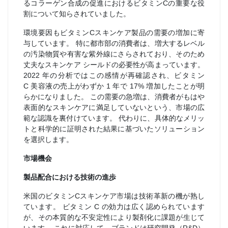
るコラーゲン合成の促進におけるビタミンCの重要な役
割について知らされていました。
環境要因もビタミンCスキンケア製品の需要の増加に寄
与しています。 特に都市部の消費者は、増大するレベル
の汚染物質や有害な紫外線にさらされており、そのため
丈夫なスキンケア シールドの必要性が高まっています。
2022 年の分析ではこの感情が再確認され、ビタミン
C 美容液の売上がわずか 1 年で 17% 増加したことが明
らかになりました。 この需要の急増は、消費者がもはや
表面的なスキンケアに満足していないという、市場の広
範な認識を裏付けています。 代わりに、具体的なメリッ
トと科学的に証明された結果に基づいたソリューション
を選択します。
市場機会
製品配合における技術の進歩
米国のビタミンCスキンケア市場は技術革新の機が熟し
ています。 ビタミン C の効力は広く認められています
が、その本質的な不安定性により製剤化に課題が生じて