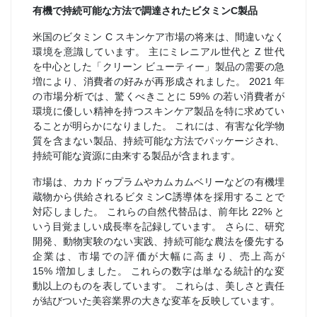
有機で持続可能な方法で調達されたビタミンC製品
米国のビタミン C スキンケア市場の将来は、間違いなく
環境を意識しています。 主にミレニアル世代と Z 世代
を中心とした「クリーン ビューティー」製品の需要の急
増により、消費者の好みが再形成されました。 2021 年
の市場分析では、驚くべきことに 59% の若い消費者が
環境に優しい精神を持つスキンケア製品を特に求めてい
ることが明らかになりました。 これには、有害な化学物
質を含まない製品、持続可能な方法でパッケージされ、
持続可能な資源に由来する製品が含まれます。
市場は、カカドゥプラムやカムカムベリーなどの有機埋
蔵物から供給されるビタミンC誘導体を採用することで
対応しました。 これらの自然代替品は、前年比 22% と
いう目覚ましい成長率を記録しています。 さらに、研究
開発、動物実験のない実践、持続可能な農法を優先する
企業は、市場での評価が大幅に高まり、売上高が
15% 増加しました。 これらの数字は単なる統計的な変
動以上のものを表しています。 これらは、美しさと責任
が結びついた美容業界の大きな変革を反映しています。