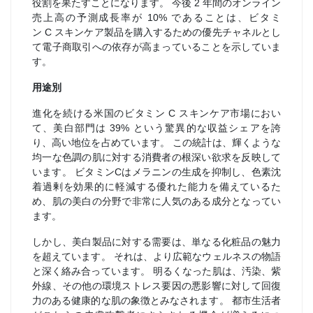
役割を果たすことになります。 今後 2 年間のオンライン
売上高の予測成長率が 10% であることは、ビタミ
ン C スキンケア製品を購入するための優先チャネルとし
て電子商取引への依存が高まっていることを示していま
す。
用途別
進化を続ける米国のビタミン C スキンケア市場におい
て、美白部門は 39% という驚異的な収益シェアを誇
り、高い地位を占めています。 この統計は、輝くような
均一な色調の肌に対する消費者の根深い欲求を反映して
います。 ビタミンCはメラニンの生成を抑制し、色素沈
着過剰を効果的に軽減する優れた能力を備えているた
め、肌の美白の分野で非常に人気のある成分となってい
ます。
しかし、美白製品に対する需要は、単なる化粧品の魅力
を超えています。 それは、より広範なウェルネスの物語
と深く絡み合っています。 明るくなった肌は、汚染、紫
外線、その他の環境ストレス要因の悪影響に対して回復
力のある健康的な肌の象徴とみなされます。 都市生活者