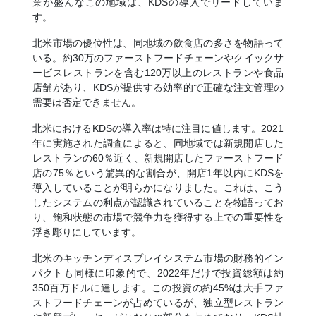
業が盛んなこの地域は、KDSの導入でリードしていま
す。
北米市場の優位性は、同地域の飲食店の多さを物語って
いる。約30万のファーストフードチェーンやクイックサ
ービスレストランを含む120万以上のレストランや食品
店舗があり、KDSが提供する効率的で正確な注文管理の
需要は否定できません。
北米におけるKDSの導入率は特に注目に値します。2021
年に実施された調査によると、同地域では新規開店した
レストランの60％近く、新規開店したファーストフード
店の75％という驚異的な割合が、開店1年以内にKDSを
導入していることが明らかになりました。これは、こう
したシステムの利点が認識されていることを物語ってお
り、飽和状態の市場で競争力を獲得する上での重要性を
浮き彫りにしています。
北米のキッチンディスプレイシステム市場の財務的イン
パクトも同様に印象的で、2022年だけで投資総額は約
350百万ドルに達します。この投資の約45%は大手ファ
ストフードチェーンが占めているが、独立型レストラン