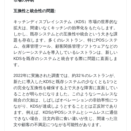
市場の抑制
互換性と統合性の問題:
キッチンディスプレイシステム（KDS）市場の世界的な
拡大は、間違いなくキッチンの効率化をもたらします。
しかし、既存システムとの互換性や統合という大きな課
題も存在します。多くのレストラン、特にPOSシステ
ム、在庫管理ツール、顧客関係管理ソフトウェアなどの
レガシーシステムを導入しているレストランは、新しい
KDSを既存のシステムと統合する際に問題に直面しま
す。
2022年に実施された調査では、約32％のレストランが、
新たに導入したKDSと既存システムの少なくとも1つと
の完全な互換性を確保する上で大きな障害に直面してい
ることが明らかになりました。このようなシームレスな
統合の欠如は、しばしばオペレーションの非効率性につ
ながり、KDSが達成しようとすることとは正反対であり
ます。例えば、KDSがPOSシステムとシームレスに通信
できない場合、注文内容に食い違いが生じ、間違った注
文や顧客の不満足につながる可能性があります。