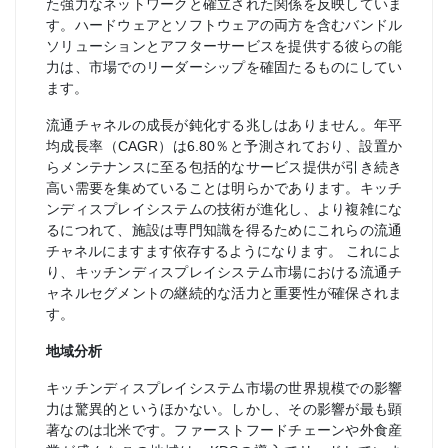
た強力なネットワークと確立された関係を反映していま
す。ハードウェアとソフトウェアの両方を含むバンドル
ソリューションとアフターサービスを提供する彼らの能
力は、市場でのリーダーシップを確固たるものにしてい
ます。
流通チャネルの成長が鈍化する兆しはありません。年平
均成長率（CAGR）は6.80％と予測されており、設置か
らメンテナンスに至る包括的なサービス提供が引き続き
高い需要を集めていることは明らかであります。キッチ
ンディスプレイシステムの技術が進化し、より複雑にな
るにつれて、施設は専門知識を得るためにこれらの流通
チャネルにますます依存するようになります。 これによ
り、キッチンディスプレイシステム市場における流通チ
ャネルセグメントの継続的な活力と重要性が確保されま
す。
地域分析
キッチンディスプレイシステム市場の世界規模での影響
力は驚異的というほかない。しかし、その影響が最も顕
著なのは北米です。ファーストフードチェーンや外食産