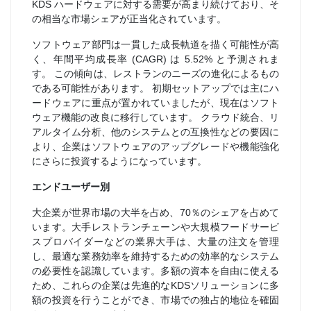
KDS ハードウェアに対する需要が高まり続けており、そ
の相当な市場シェアが正当化されています。
ソフトウェア部門は一貫した成長軌道を描く可能性が高
く、年間平均成長率 (CAGR) は 5.52% と予測されま
す。 この傾向は、レストランのニーズの進化によるもの
である可能性があります。 初期セットアップでは主にハ
ードウェアに重点が置かれていましたが、現在はソフト
ウェア機能の改良に移行しています。 クラウド統合、リ
アルタイム分析、他のシステムとの互換性などの要因に
より、企業はソフトウェアのアップグレードや機能強化
にさらに投資するようになっています。
エンドユーザー別
大企業が世界市場の大半を占め、70％のシェアを占めて
います。大手レストランチェーンや大規模フードサービ
スプロバイダーなどの業界大手は、大量の注文を管理
し、最適な業務効率を維持するための効率的なシステム
の必要性を認識しています。多額の資本を自由に使える
ため、これらの企業は先進的なKDSソリューションに多
額の投資を行うことができ、市場での独占的地位を確固