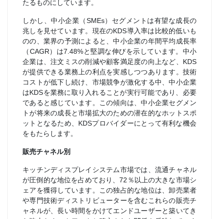
たるものにしています。
しかし、中小企業（SMEs）セグメントは有望な成長の
兆しを見せています。現在のKDS導入率は比較的低いも
のの、業界の予測によると、中小企業の年間平均成長率
（CAGR）は7.48%と堅調な伸びを示しています。中小
企業は、注文ミスの削減や顧客満足度の向上など、KDS
が提供できる業務上の利点を実感しつつあります。技術
コストが低下し続け、市場競争が激化する中、中小企業
はKDSを業務に取り入れることが実行可能であり、必要
であると感じています。この傾向は、中小企業セグメン
トが将来の成長と市場拡大のための潜在的なホットスポ
ットとなるため、KDSプロバイダーにとって有利な機会
をもたらします。
販売チャネル別
キッチンディスプレイシステム市場では、流通チャネル
が圧倒的な地位を占めており、72％以上の大きな市場シ
ェアを獲得しています。この独占的な地位は、卸売業者
や専門技術ディストリビューターを含むこれらの販売チ
ャネルが、長い時間をかけてエンドユーザーと築いてき