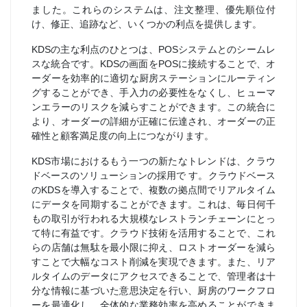
ました。これらのシステムは、注文整理、優先順位付
け、修正、追跡など、いくつかの利点を提供します。
KDSの主な利点のひとつは、POSシステムとのシームレ
スな統合です。KDSの画面をPOSに接続することで、オ
ーダーを効率的に適切な厨房ステーションにルーティン
グすることができ、手入力の必要性をなくし、ヒューマ
ンエラーのリスクを減らすことができます。この統合に
より、オーダーの詳細が正確に伝達され、オーダーの正
確性と顧客満足度の向上につながります。
KDS市場におけるもう一つの新たなトレンドは、クラウ
ドベースのソリューションの採用で す。クラウドベース
のKDSを導入することで、複数の拠点間でリアルタイム
にデータを同期することができます。これは、毎日何千
もの取引が行われる大規模なレストランチェーンにとっ
て特に有益です。クラウド技術を活用することで、これ
らの店舗は無駄を最小限に抑え、ロストオーダーを減ら
すことで大幅なコスト削減を実現できます。また、リア
ルタイムのデータにアクセスできることで、管理者は十
分な情報に基づいた意思決定を行い、厨房のワークフロ
ーを最適化し、全体的な業務効率を高めることができま