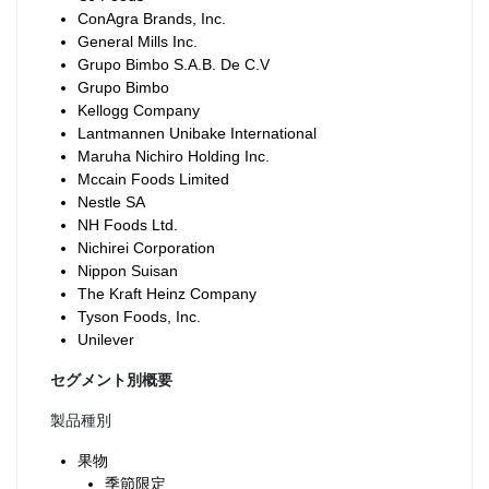
ConAgra Brands, Inc.
General Mills Inc.
Grupo Bimbo S.A.B. De C.V
Grupo Bimbo
Kellogg Company
Lantmannen Unibake International
Maruha Nichiro Holding Inc.
Mccain Foods Limited
Nestle SA
NH Foods Ltd.
Nichirei Corporation
Nippon Suisan
The Kraft Heinz Company
Tyson Foods, Inc.
Unilever
セグメント別概要
製品種別
果物
季節限定