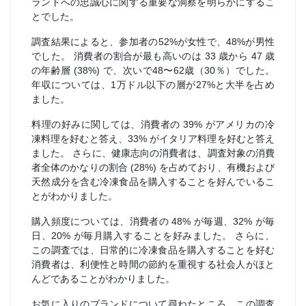
ランドへの忠誠心に関する重要な洞察を明らかにするこ
とでした。
調査結果によると、参加者の52%が女性で、48%が男性
でした。 消費者の割合が最も高いのは 33 歳から 47 歳
の年齢層 (38%) で、次いで48〜62歳（30％）でした。
年収については、1万ドル以下の層が27%と大半を占め
ました。
料理の好みに関しては、消費者の 39% がアメリカの冷
凍料理を好むと答え、33% がイタリア料理を好むと答え
ました。 さらに、健康志向の消費者は、調査対象の消費
者全体のかなりの割合 (28%) を占めており、有機および
天然成分を含む冷凍食品を購入することを好んでいるこ
とがわかりました。
購入頻度については、消費者の 48% が毎週、32% が毎
日、20% が毎月購入することを好みました。 さらに、
この調査では、日常的に冷凍食品を購入することを好む
消費者は、利便性と時間の節約を重視する社会人がほと
んどであることがわかりました。
お気に入りのブランドについて尋ねたところ、この調査