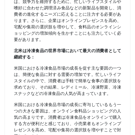
は、競争力を維持するために、忙しいライフスタイルや
嗜好に合わせた調理済み食品などの新製品を開発し、消
費者の進化するニーズに応えることに注力する必要があ
ります。さらに、企業はオンラインプレゼンスを高め、
宅配や集荷の選択肢を増やして、食料品のオンラインシ
ョッピングの増加傾向を生かすことにも注力していく必
要があります。
北米は冷凍食品の世界市場において最大の消費者として
継続する：
米国における冷凍食品市場の成長を促す主な要因の一つ
は、簡便な食品に対する需要の増加です。忙しいライフ
スタイルの中で、消費者は手軽で簡単な食事の選択肢を
求めており、その結果、レディミール、冷凍野菜、冷凍
スナックなどの冷凍食品の人気が高まっています。
米国における冷凍食品市場の成長に寄与しているもう一
つの大きな要因は、オンライン食料品ショッピングの人
気の高まりです。消費者は冷凍食品をオンラインで購入
する方が便利だと感じており、小売業者もオンラインプ
レゼンスを高め、宅配や集荷の選択肢を増やすことで対