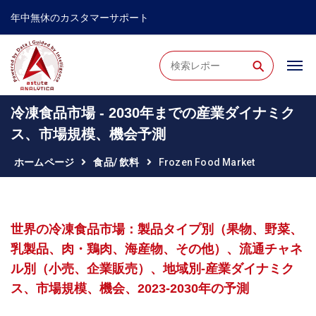
年中無休のカスタマーサポート
⚲
冷凍食品市場 - 2030年までの産業ダイナミク
ス、市場規模、機会予測
ホームページ
食品/ 飲料
Frozen Food Market
世界の冷凍食品市場：製品タイプ別（果物、野菜、
乳製品、肉・鶏肉、海産物、その他）、流通チャネ
ル別（小売、企業販売）、地域別-産業ダイナミク
ス、市場規模、機会、2023-2030年の予測