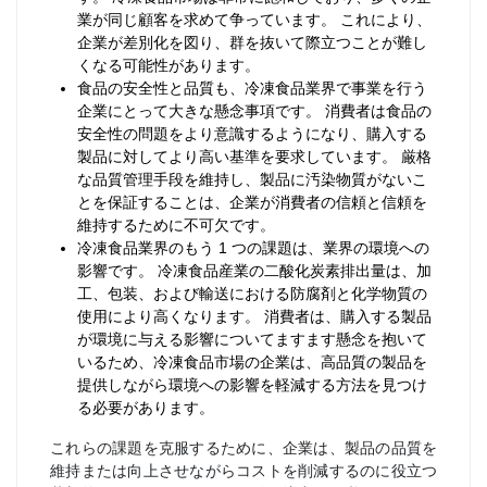
業が同じ顧客を求めて争っています。 これにより、
企業が差別化を図り、群を抜いて際立つことが難し
くなる可能性があります。
食品の安全性と品質も、冷凍食品業界で事業を行う
企業にとって大きな懸念事項です。 消費者は食品の
安全性の問題をより意識するようになり、購入する
製品に対してより高い基準を要求しています。 厳格
な品質管理手段を維持し、製品に汚染物質がないこ
とを保証することは、企業が消費者の信頼と信頼を
維持するために不可欠です。
冷凍食品業界のもう 1 つの課題は、業界の環境への
影響です。 冷凍食品産業の二酸化炭素排出量は、加
工、包装、および輸送における防腐剤と化学物質の
使用により高くなります。 消費者は、購入する製品
が環境に与える影響についてますます懸念を抱いて
いるため、冷凍食品市場の企業は、高品質の製品を
提供しながら環境への影響を軽減する方法を見つけ
る必要があります。
これらの課題を克服するために、企業は、製品の品質を
維持または向上させながらコストを削減するのに役立つ