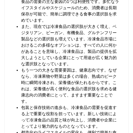
食品の需要の主な要因の1つは利便性です。多忙なラ
イフスタイルやスケジュールのため、消費者は長期
保存が可能で、簡単に調理できる食事の選択肢を求
めています。
また、現在では冷凍食品の選択肢が大きく増え、ベ
ジタリアン、ビーガン、有機食品、グルテンフリー
製品などの選択肢も増えています。冷凍食品市場に
おけるこの多様なオプションは、すべての人に何か
があることを意味し、冷凍食品は、製品の提供を拡
大しようとしている企業にとって用途が広く魅力的
な選択肢となっています。
もう一つの大きな需要要因は、健康志向です。なぜ
なら、冷凍果物や野菜は多くの場合、熟成のピーク
時に瞬間冷凍され、栄養価が保たれるからです。こ
れは、栄養価が高く便利な食品の選択肢を求める健
康志向の消費者にとって、ますます重要なことで
す。
包装と保存技術の進歩も、冷凍食品の需要を促進す
る上で重要な役割を担っています。新しい技術によ
って冷凍食品の品質と味が向上し、消費者や企業に
とってより魅力的なものとなっています。
都市化やライフスタイルの変化も、便利で簡単な食