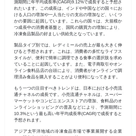
測期間に年平均成長率(CAGR)9.12%で成長すると予想さ
れたいます。この成長は、インドや中国などの国々にお
ける人口の増加や一人当たりの支出の増加など、いくつ
かの要因に起因しています。これらの国々は、大規模か
つ成長中の消費者基盤と、国民の購買力の増加により、
冷凍食品製品の好ましい供給先となっています。
製品タイプ別では、レディミールの売上が最も大きく伸
びると予想されます。これは、消費者の多忙なライフス
タイルが、便利で簡単に調理できる食事の選択肢を求め
ていることに起因しています。また、電子商取引やオン
ライン食料品店の台頭により、消費者がオンラインで調
理済み食品を購入することがより便利になってきます。
もう一つの注目すべきトレンドは、日本における小売流
通チャネルの成長です。小売流通チャネルは、スーパー
マーケットやコンビニエンスストアの増加、食料品のオ
ンラインショッピングの普及などにより、予測期間に
10.3%という最も高い年平均成長率(CAGR)で成長すると
予想されます。
アジア太平洋地域の冷凍食品市場で事業展開する企業