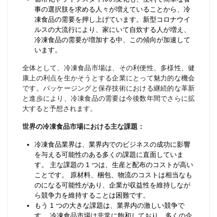
事の選択肢を求める人々が増えていることから、冷
凍食品の需要を押し上げています。新型コロナウイ
ルスの大流行により、家にいて自炊する人が増え、
冷凍食品の需要が増加する中、この傾向が加速して
います。
全体として、冷凍食品市場は、その利便性、多様性、健
康上の利点を生かそうとする企業にとって魅力的な機会
です。パッケージングと保存技術における継続的な革新
と進歩により、冷凍食品の需要は今後数年間でさらに拡
大すると予想されます。
世界の冷凍食品市場における主な課題：
冷凍食品業界は、業界内でのビジネスの成功に影響
を与える可能性のある多くの課題に直面していま
す。 主な課題の 1 つは、生産と配布のコストが高い
ことです。 原材料、梱包、物流のコストは相当なも
のになる可能性があり、企業が収益性を維持しなが
ら競争力を維持することは困難です。
もう 1 つの大きな課題は、業界内の激しい競争で
す。 冷凍食品市場は非常に飽和しており、多くの企