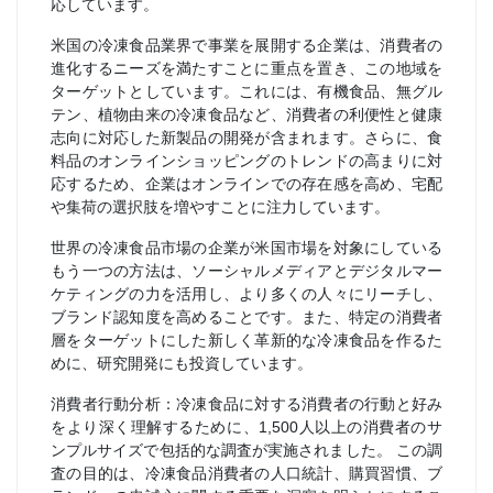
応しています。
米国の冷凍食品業界で事業を展開する企業は、消費者の
進化するニーズを満たすことに重点を置き、この地域を
ターゲットとしています。これには、有機食品、無グル
テン、植物由来の冷凍食品など、消費者の利便性と健康
志向に対応した新製品の開発が含まれます。さらに、食
料品のオンラインショッピングのトレンドの高まりに対
応するため、企業はオンラインでの存在感を高め、宅配
や集荷の選択肢を増やすことに注力しています。
世界の冷凍食品市場の企業が米国市場を対象にしている
もう一つの方法は、ソーシャルメディアとデジタルマー
ケティングの力を活用し、より多くの人々にリーチし、
ブランド認知度を高めることです。また、特定の消費者
層をターゲットにした新しく革新的な冷凍食品を作るた
めに、研究開発にも投資しています。
消費者行動分析：冷凍食品に対する消費者の行動と好み
をより深く理解するために、1,500人以上の消費者のサ
ンプルサイズで包括的な調査が実施されました。 この調
査の目的は、冷凍食品消費者の人口統計、購買習慣、ブ