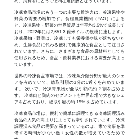
め、消費者にとって便利な選択肢となっています。
冷凍食品市場のもう一つの主要な推進力は、冷凍果物や
野菜の需要の増加です。食糧農業機関（FAO）による
と、冷凍果物・野菜の世界貿易は年平均3.5%で成長して
おり、2022年には2,651.3 億米ドル の規模に達します。
冷凍果物・野菜は、冷凍しても栄養価や味が落ちないた
め、生鮮食品に代わる便利で健康的な食品として注目さ
れています。さらに、さまざまな食品の原材料としても
使用されるため、食品・飲料業界における需要が高まっ
ています。
世界の冷凍食品市場では、冷凍魚介類分野が最大のシェ
アを占めていて、総取引額の3分の1近くを占めていま
す。 次いで、冷凍青果物が全取引額の約 2 割を占めま
す。 冷凍肉と鶏肉のセグメントも世界市場で大きなシェ
アを占めており、総取引額の約 15% を占めています。
冷凍食品市場は、便利で簡単に調理できる冷凍調理済み
食品の人気の高まりによっても牽引されています。 冷凍
調理済み食品の需要が高まっているのは、家で食事を準
備する時間が少ない働く女性の数が増えているためで