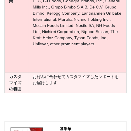
業
PLC, CJ Foods, ConAgra Brands, Inc., General
Mills Inc., Grupo Bimbo S.A.B. De C.V, Grupo
Bimbo, Kellogg Company, Lantmannen Unibake
International, Maruha Nichiro Holding Inc.,
Mccain Foods Limited, Nestle SA, NH Foods
Ltd., Nichirei Corporation, Nippon Suisan, The
Kraft Heinz Company, Tyson Foods, Inc.,
Unilever, other prominent players.
カスタ
お好みに合わせてカスタマイズしたレポートを
マイズ
お届けします
の範囲
基準年