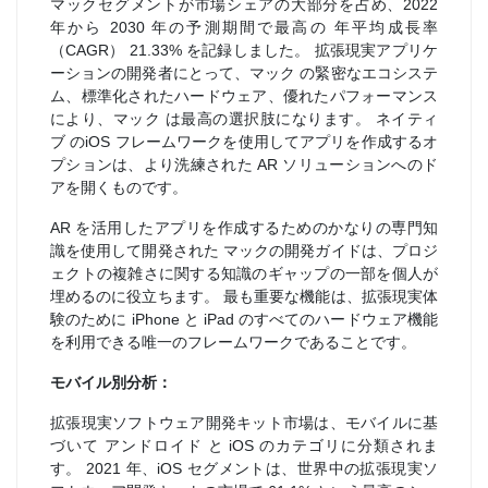
マックセグメントが市場シェアの大部分を占め、2022
年から 2030 年の予測期間で最高の 年平均成長率
（CAGR） 21.33% を記録しました。 拡張現実アプリケ
ーションの開発者にとって、マック の緊密なエコシステ
ム、標準化されたハードウェア、優れたパフォーマンス
により、マック は最高の選択肢になります。 ネイティ
ブ のiOS フレームワークを使用してアプリを作成するオ
プションは、より洗練された AR ソリューションへのド
アを開くものです。
AR を活用したアプリを作成するためのかなりの専門知
識を使用して開発された マックの開発ガイドは、プロジ
ェクトの複雑さに関する知識のギャップの一部を個人が
埋めるのに役立ちます。 最も重要な機能は、拡張現実体
験のために iPhone と iPad のすべてのハードウェア機能
を利用できる唯一のフレームワークであることです。
モバイル別分析：
拡張現実ソフトウェア開発キット市場は、モバイルに基
づいて アンドロイド と iOS のカテゴリに分類されま
す。 2021 年、iOS セグメントは、世界中の拡張現実ソ