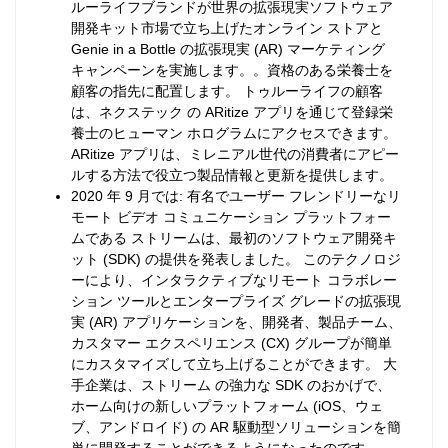
ルーライフブランドが世界の拡張現実ソフトウェア
開発キット市場で立ち上げたオンライン ストアと
Genie in a Bottle の拡張現実 (AR) マーケティング
キャンペーンを実施します。。資格のある栄養士を
顧客の指先に配置します。 トゥルーライフの顧客
は、ネクステック の ARitize アプリを通じて登録栄
養士のヒューマン ホログラムにアクセスできます。
ARitize アプリは、ミレニアル世代の消費者にアピー
ルする方法で役立つ製品情報と更新を提供します。
2020 年 9 月では: 有名でユーザー フレンドリーなリ
モート ビデオ コミュニケーション プラットフォー
ムである ストリームは、最初のソフトウェア開発キ
ット (SDK) の提供を発表しました。 このテクノロジ
ーにより、インタラクティブなリモート コラボレー
ション ツールとエンタープライズ グレードの拡張現
実 (AR) アプリケーションを、開発者、製品チーム、
カスタマー エクスペリエンス (CX) グループが簡単
にカスタマイズして立ち上げることができます。 大
手企業は、ストリーム の強力な SDK のおかげで、
ホーム向けの新しいプラットフォーム (iOS、ウェ
ブ、アンドロイド) の AR 駆動型ソリューションを簡