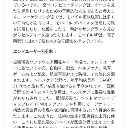
ているのです。 空間コンピューティングは、データを見
たり操作したりするための革新的な方法であると考えま
す。 マーケティング面では、モバイル拡張現実には多く
の可能性があります。 モバイル デバイスを使用して靴
を試着したり、化粧をしたり、時計やサングラスを見な
がらセルフィーを撮ったりします。モバイルARは、電子
商取引において最も大きな可能性を持っています。
エンドユーザー別分析：
拡張現実ソフトウェア開発キット市場は、エンドユーザ
ーに基づいて小売、自動車、製造、ヘルスケア、教育、
ゲームおよび娯楽、航空宇宙および防衛、その他に分類
されます。ヘルスケア分野は、年平均成長率（CAGR）
21.70%と最も高い成長を遂げると予測されます。 医療
分野での AR と VR の使用は、ヘルスケアに重要な進展
がもたらされました。 拡張現実は、ヘッドマウント デ
ィスプレイ (HMD) テクノロジを利用して、アナトミー
構造の実世界の表現を仮想的に再現するという目的を果
たします。このように、技術の進歩と医療費の上昇に伴
い、こうした最先端のデバイスが医療分野でますます多