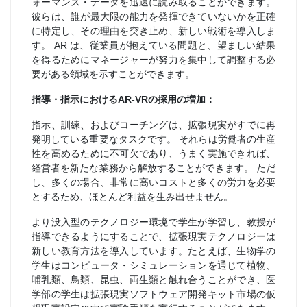
ォーマンス・データを迅速に読み取ることができます。
彼らは、誰が最大限の能力を発揮できていないかを正確
に特定し、その理由を突き止め、新しい戦術を導入しま
す。 AR は、従業員が抱えている問題と、望ましい結果
を得るためにマネージャーが努力を集中して調整する必
要がある領域を示すことができます。
指導・指示におけるAR-VRの採用の増加：
指示、訓練、およびコーチングは、拡張現実がすでに再
発明している重要なタスクです。 それらは労働者の生産
性を高めるために不可欠であり、うまく実施できれば、
経営者を新たな業務から解放することができます。 ただ
し、多くの場合、非常に高いコストと多くの労力を必要
とするため、ほとんど利益を生み出せません。
より没入型のテクノロジー環境で学生が学習し、教授が
指導できるようにすることで、拡張現実テクノロジーは
新しい教育方法を導入しています。たとえば、生物学の
学生はコンピュータ・シミュレーションを通じて植物、
哺乳類、鳥類、昆虫、両生類と触れ合うことができ、医
学部の学生は拡張現実ソフトウェア開発キット市場の仮