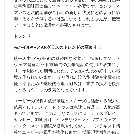
セスや教室にとって重要である場合は、事業継続計画や
災害復旧計画に備えておくことが必要です。コンプライ
アンスと法的基準がこれらの新しい状況にどのように影
響するかを予測するのは難しいかもしれませんが、機密
データは安全に保護する必要があります。
トレンド
モバイルARとARグラスのトレンドの高まり：
拡張現実 (AR) 技術の継続的な改善と、拡張現実ソフト
ウェア開発キット市場での携帯電話の使用の増加によ
り、予測された期間にわたって成長のための好ましい環
境が作られています。 より優れた没入型体験を消費者に
提供するための継続的な取り組みは、業界の拡大を後押
しするもう 1 つの要素となっています。
ユーザーの視覚を仮想環境とスムーズに結合する能力の
結果として、スマート グラスは急速に普及し、人気が高
まっています。 このようなグラスには、ディスプレイ、
センサー、加速度計、インテリジェント ソフトウェア、
インターネット接続が搭載されており、コンテキスト情
報でユーザーの視界を強化します。 拡張現実機能を備え