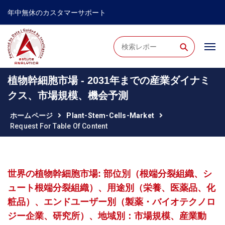
年中無休のカスタマーサポート
⚲
植物幹細胞市場 - 2031年までの産業ダイナミ
クス、市場規模、機会予測
ホームページ
Plant-Stem-Cells-Market
Request For Table Of Content
世界の植物幹細胞市場: 部位別（根端分裂組織、シ
ュート根端分裂組織）、用途別（栄養、医薬品、化
粧品）、エンドユーザー別（製薬・バイオテクノロ
ジー企業、研究所）、地域別：市場規模、産業動