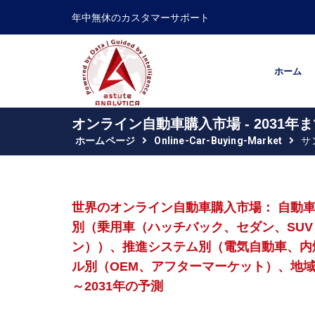
年中無休のカスタマーサポート
ホーム
オンライン自動車購入市場 - 2031
ホームページ
Online-Car-Buying-Market
サ
世界のオンライン自動車購入市場： 自動
別（乗用車（ハッチバック、セダン、SU
ン））、推進システム別（電気自動車、内
ル別（OEM、アフターマーケット）、地域
～2031年の予測