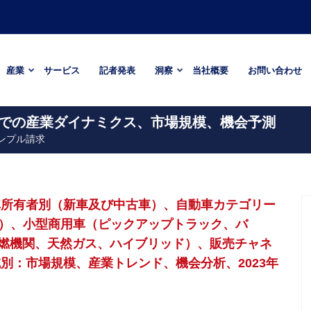
産業
サービス
記者発表
洞察
当社概要
お問い合わせ
年までの産業ダイナミクス、市場規模、機会予測
ンプル請求
車所有者別（新車及び中古車）、自動車カテゴリー
V）、小型商用車（ピックアップトラック、バ
燃機関、天然ガス、ハイブリッド）、販売チャネ
別：市場規模、産業トレンド、機会分析、2023年