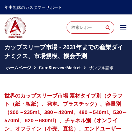
年中無休のカスタマーサポート
⚲
カップスリーブ市場 - 2031年までの産業ダイ
ナミクス、市場規模、機会予測
ホームページ
Cup-Sleeves-Market
サンプル請求
世界のカップスリーブ市場 素材タイプ別（クラフ
ト（紙・板紙）、発泡、プラスチック）、容量別
（200～235ml、380～420ml、480～540ml、530～
570ml、620～680ml）、チャネル別（オンライ
ン、オフライン（小売、直接）、エンドユーザー