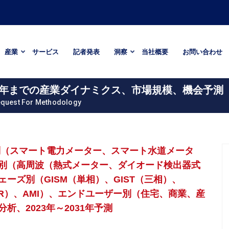
産業
サービス
記者発表
洞察
当社概要
お問い合わせ
31年までの産業ダイナミクス、市場規模、機会予測
quest For Methodology
別（スマート電力メーター、スマート水道メータ
別（高周波（熱式メーター、ダイオード検出器式
ーズ別（GISM（単相）、GIST（三相）、
MR）、AMI）、エンドユーザー別（住宅、商業、産
、2023年～2031年予測