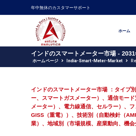
年中無休のカスタマーサポート
ホーム
インドのスマートメーター市場 - 20
ホームページ
India-Smart-Meter-Market
Re
インドのスマートメーター市場 ：タイプ
ー、スマートガスメーター）、通信モード
メーター）、電力線通信、セルラー）、フェ
GISS（重電））、技術別（自動検針（A
業）、地域別（市場規模、産業動向、機会分析