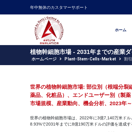
年中無休のカスタマーサポート
ホーム
植物幹細胞市場 - 2031年までの産
ホームページ
Plant-Stem-Cells-Market
割
世界の植物幹細胞市場: 部位別（根端分
薬品、化粧品）、エンドユーザー別（製薬
市場規模、産業動向、機会分析、2023年～
世界の植物幹細胞市場は、2022年に3億7,140万米ド
8.93%で2031年までに8億190万米ドルの評価を達