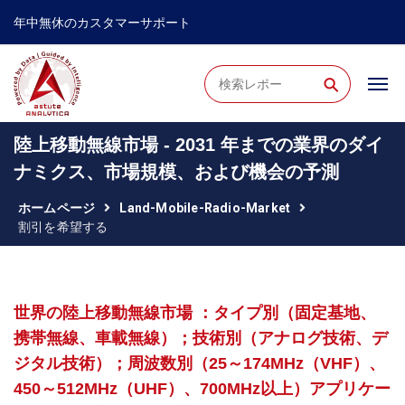
年中無休のカスタマーサポート
⚲
陸上移動無線市場 - 2031 年までの業界のダイ
ナミクス、市場規模、および機会の予測
ホームページ
Land-Mobile-Radio-Market
割引を希望する
世界の陸上移動無線市場 ：タイプ別（固定基地、
携帯無線、車載無線）；技術別（アナログ技術、デ
ジタル技術）；周波数別（25～174MHz（VHF）、
450～512MHz（UHF）、700MHz以上）アプリケー